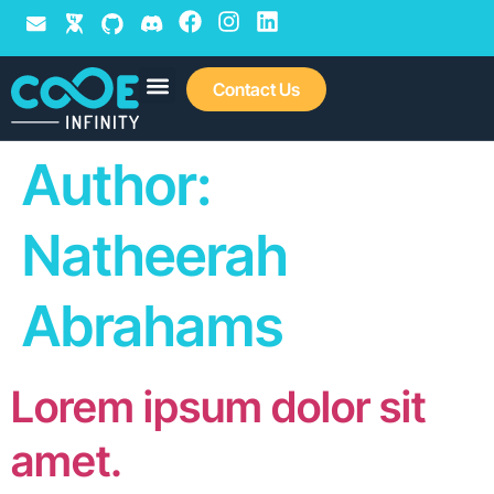
Contact Us
Author:
Natheerah
Abrahams
Lorem ipsum dolor sit
amet.